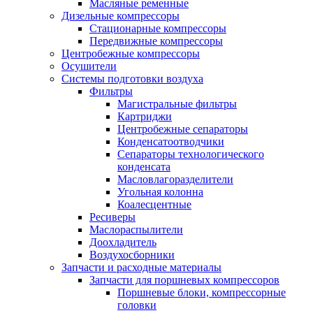
Масляные ременные
Дизельные компрессоры
Стационарные компрессоры
Передвижные компрессоры
Центробежные компрессоры
Осушители
Системы подготовки воздуха
Фильтры
Магистральные фильтры
Картриджи
Центробежные сепараторы
Конденсатоотводчики
Сепараторы технологического
конденсата
Масловлагоразделители
Угольная колонна
Коалесцентные
Ресиверы
Маслораспылители
Доохладитель
Воздухосборники
Запчасти и расходные материалы
Запчасти для поршневых компрессоров
Поршневые блоки, компрессорные
головки