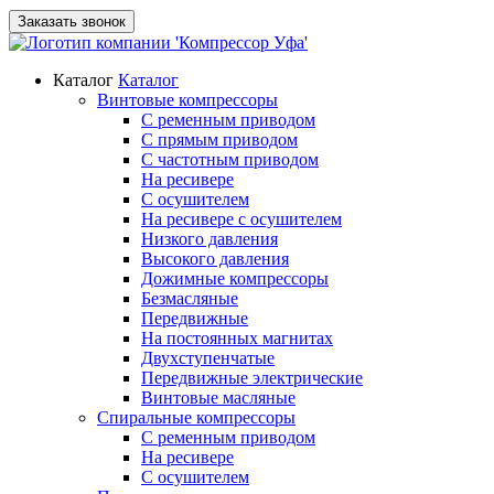
Заказать звонок
Каталог
Каталог
Винтовые компрессоры
С ременным приводом
С прямым приводом
С частотным приводом
На ресивере
С осушителем
На ресивере с осушителем
Низкого давления
Высокого давления
Дожимные компрессоры
Безмасляные
Передвижные
На постоянных магнитах
Двухступенчатые
Передвижные электрические
Винтовые масляные
Спиральные компрессоры
С ременным приводом
На ресивере
С осушителем