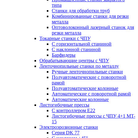
типа
Станки для обработки труб
Комбинированные станки для резки
металла
Оптоволоконный лазерный станок для
резки металла
Токарные станки с ЧПУ
С горизонтальной станиной
С наклонной станиной
Барфидеры
Обрабатывающие центры с ЧПУ
Ленточнопильные станки по металлу
Ручные ленточнопильные станки
Полуавтоматические с поворотной
рамой
Полуавтоматические колонные
Автоматические с поворотной рамой
Автоматические колонные
Листогибочные прессы
С контроллером E22
Листогибочные прессы с ЧПУ 4+1 MT-
15
Электроэрозионные станки
Серия DK 77