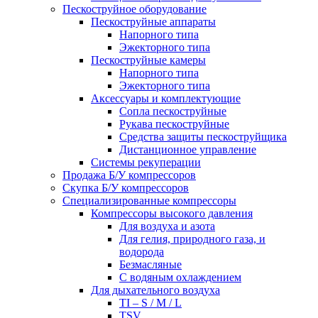
Пескоструйное оборудование
Пескоструйные аппараты
Напорного типа
Эжекторного типа
Пескоструйные камеры
Напорного типа
Эжекторного типа
Аксессуары и комплектующие
Сопла пескоструйные
Рукава пескоструйные
Средства защиты пескоструйщика
Дистанционное управление
Системы рекуперации
Продажа Б/У компрессоров
Скупка Б/У компрессоров
Специализированные компрессоры
Компрессоры высокого давления
Для воздуха и азота
Для гелия, природного газа, и
водорода
Безмасляные
С водяным охлаждением
Для дыхательного воздуха
TI – S / M / L
TSV