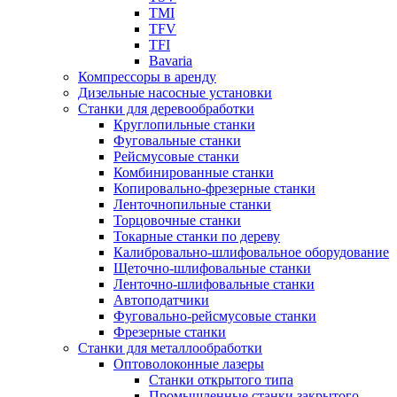
TMI
TFV
TFI
Bavaria
Компрессоры в аренду
Дизельные насосные установки
Станки для деревообработки
Круглопильные станки
Фуговальные станки
Рейсмусовые станки
Комбинированные станки
Копировально-фрезерные станки
Ленточнопильные станки
Торцовочные станки
Токарные станки по дереву
Калибровально-шлифовальное оборудование
Щеточно-шлифовальные станки
Ленточно-шлифовальные станки
Автоподатчики
Фуговально-рейсмусовые станки
Фрезерные станки
Станки для металлообработки
Оптоволоконные лазеры
Станки открытого типа
Промышленные станки закрытого