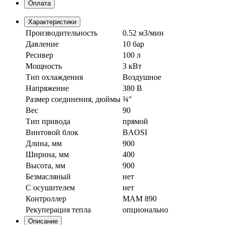
Оплата
Характеристики
Производительность
0.52 м3/мин
Давление
10 бар
Ресивер
100 л
Мощность
3 кВт
Тип охлаждения
Воздушное
Напряжение
380 В
Размер соединения, дюймы
¾"
Вес
90
Тип привода
прямой
Винтовой блок
BAOSI
Длина, мм
900
Ширина, мм
400
Высота, мм
900
Безмасляный
нет
С осушителем
нет
Контроллер
МАМ 890
Рекуперация тепла
опционально
Описание