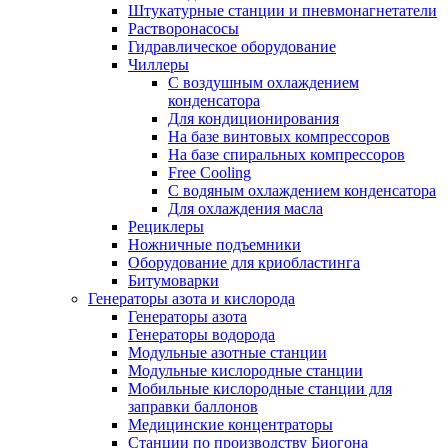
Штукатурные станции и пневмонагнетатели
Растворонасосы
Гидравлическое оборудование
Чиллеры
С воздушным охлаждением
конденсатора
Для кондиционирования
На базе винтовых компрессоров
На базе спиральных компрессоров
Free Cooling
С водяным охлаждением конденсатора
Для охлаждения масла
Рециклеры
Ножничные подъемники
Оборудование для криобластинга
Битумоварки
Генераторы азота и кислорода
Генераторы азота
Генераторы водорода
Модульные азотные станции
Модульные кислородные станции
Мобильные кислородные станции для
заправки баллонов
Медицинские концентраторы
Станции по производству Биогона