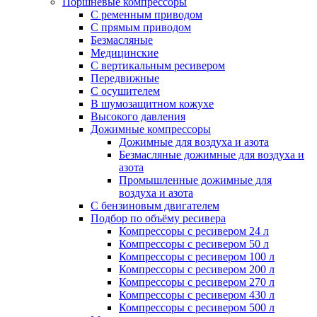
Поршневые компрессоры
С ременным приводом
С прямым приводом
Безмасляные
Медицинские
С вертикальным ресивером
Передвижные
С осушителем
В шумозащитном кожухе
Высокого давления
Дожимные компрессоры
Дожимные для воздуха и азота
Безмасляные дожимные для воздуха и
азота
Промышленные дожимные для
воздуха и азота
С бензиновым двигателем
Подбор по объёму ресивера
Компрессоры с ресивером 24 л
Компрессоры с ресивером 50 л
Компрессоры с ресивером 100 л
Компрессоры с ресивером 200 л
Компрессоры с ресивером 270 л
Компрессоры с ресивером 430 л
Компрессоры с ресивером 500 л