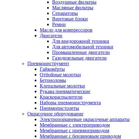
Воздушные фильтры
Масляные фильтры
Сепараторы
Винтовые блоки
Ремни
Масло для компрессоров
Двигатели
Для внедорожной техники
Для автомобильной техники
Промышленные двигатели
Газодизельные двигатели
Пневмоинструмент
Гайковёрты
Отбойные молотки
Бетоноломы
Клепальные молотки
Рукава пневматические
Краскораспылители
Наборы пневмоинструмента
Пневмопистолеты
Окрасочное оборудование
Электропоршневые окрасочные аппараты
Мембранные с электроприводом
Мембранные с пневмоприводом
Мембранные с бензиновым приводом