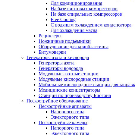
Для кондиционирования
На базе винтовых компрессоров
На базе спиральных компрессоров
Free Cooling
С водяным охлаждением конденсатора
Для охлаждения масла
Рециклеры
Ножничные подъемники
Оборудование для криобластинга
Битумоварки
Генераторы азота и кислорода
Генераторы азота
Генераторы водорода
Модульные азотные станции
Модульные кислородные станции
Мобильные кислородные станции для заправк
Медицинские концентраторы
Станции по производству Биогона
Пескоструйное оборудование
Пескоструйные аппараты
Напорного типа
Эжекторного типа
Пескоструйные камеры
Напорного типа
Эжекторного типа