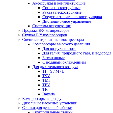
Аксессуары и комплектующие
Сопла пескоструйные
Рукава пескоструйные
Средства защиты пескоструйщика
Дистанционное управление
Системы рекуперации
Продажа Б/У компрессоров
Скупка Б/У компрессоров
Специализированные компрессоры
Компрессоры высокого давления
Для воздуха и азота
Для гелия, природного газа, и водорода
Безмасляные
С водяным охлаждением
Для дыхательного воздуха
TI – S / M / L
TSV
TMI
TFV
TFI
Bavaria
Компрессоры в аренду
Дизельные насосные установки
Станки для деревообработки
Круглопильные станки