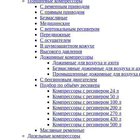
Поршневые компрессоры
С ременным приводом
С прямым приводом
Безмасляные
Медицинские
С вертикальным ресивером
Передвижные
С осушителем
В шумозащитном кожухе
Высокого давления
Дожимные компрессоры
Дожимные для воздуха и азота
Безмасляные дожимные для воздуха и аз
Промышленные дожимные для воздуха и
С бензиновым двигателем
Подбор по объёму ресивера
Компрессоры с ресивером 24 л
Компрессоры с ресивером 50 л
Компрессоры с ресивером 100 л
Компрессоры с ресивером 200 л
Компрессоры с ресивером 270 л
Компрессоры с ресивером 430 л
Компрессоры с ресивером 500 л
Масляные ременные
Дизельные компрессоры