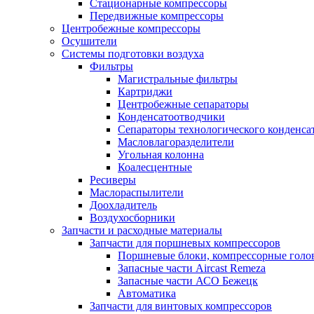
Стационарные компрессоры
Передвижные компрессоры
Центробежные компрессоры
Осушители
Системы подготовки воздуха
Фильтры
Магистральные фильтры
Картриджи
Центробежные сепараторы
Конденсатоотводчики
Сепараторы технологического конденса
Масловлагоразделители
Угольная колонна
Коалесцентные
Ресиверы
Маслораспылители
Доохладитель
Воздухосборники
Запчасти и расходные материалы
Запчасти для поршневых компрессоров
Поршневые блоки, компрессорные голо
Запасные части Aircast Remeza
Запасные части АСО Бежецк
Автоматика
Запчасти для винтовых компрессоров