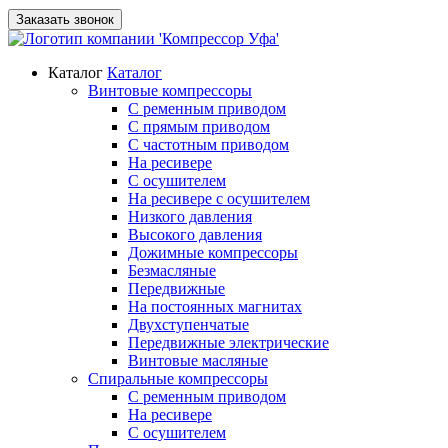
Заказать звонок
Каталог
Каталог
Винтовые компрессоры
С ременным приводом
С прямым приводом
С частотным приводом
На ресивере
С осушителем
На ресивере с осушителем
Низкого давления
Высокого давления
Дожимные компрессоры
Безмасляные
Передвижные
На постоянных магнитах
Двухступенчатые
Передвижные электрические
Винтовые масляные
Спиральные компрессоры
С ременным приводом
На ресивере
С осушителем