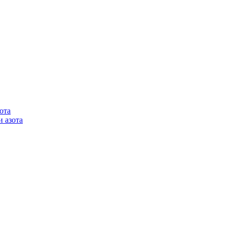
ота
 азота