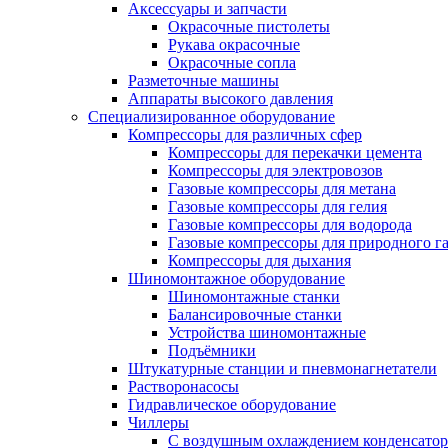
Аксессуары и запчасти
Окрасочные пистолеты
Рукава окрасочные
Окрасочные сопла
Разметочные машины
Аппараты высокого давления
Специализированное оборудование
Компрессоры для различных сфер
Компрессоры для перекачки цемента
Компрессоры для электровозов
Газовые компрессоры для метана
Газовые компрессоры для гелия
Газовые компрессоры для водорода
Газовые компрессоры для природного га
Компрессоры для дыхания
Шиномонтажное оборудование
Шиномонтажные станки
Балансировочные станки
Устройства шиномонтажные
Подъёмники
Штукатурные станции и пневмонагнетатели
Растворонасосы
Гидравлическое оборудование
Чиллеры
С воздушным охлаждением конденсатор