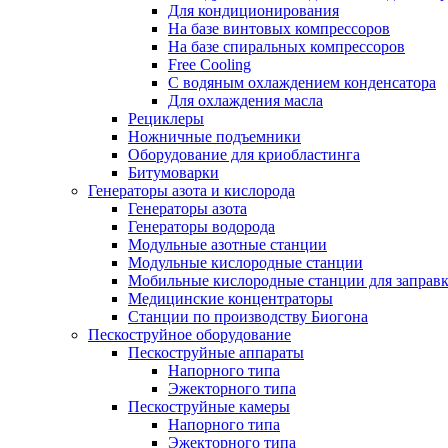
Для кондиционирования
На базе винтовых компрессоров
На базе спиральных компрессоров
Free Cooling
С водяным охлаждением конденсатора
Для охлаждения масла
Рециклеры
Ножничные подъемники
Оборудование для криобластинга
Битумоварки
Генераторы азота и кислорода
Генераторы азота
Генераторы водорода
Модульные азотные станции
Модульные кислородные станции
Мобильные кислородные станции для заправк
Медицинские концентраторы
Станции по производству Биогона
Пескоструйное оборудование
Пескоструйные аппараты
Напорного типа
Эжекторного типа
Пескоструйные камеры
Напорного типа
Эжекторного типа