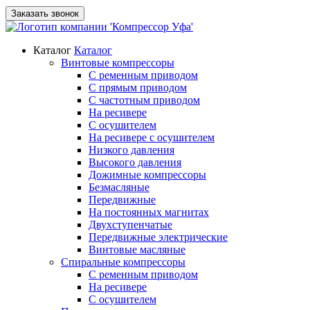
Заказать звонок
Каталог
Каталог
Винтовые компрессоры
С ременным приводом
С прямым приводом
С частотным приводом
На ресивере
С осушителем
На ресивере с осушителем
Низкого давления
Высокого давления
Дожимные компрессоры
Безмасляные
Передвижные
На постоянных магнитах
Двухступенчатые
Передвижные электрические
Винтовые масляные
Спиральные компрессоры
С ременным приводом
На ресивере
С осушителем