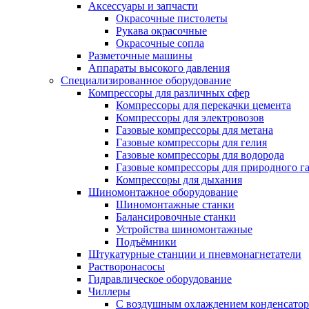
Аксессуары и запчасти
Окрасочные пистолеты
Рукава окрасочные
Окрасочные сопла
Разметочные машины
Аппараты высокого давления
Специализированное оборудование
Компрессоры для различных сфер
Компрессоры для перекачки цемента
Компрессоры для электровозов
Газовые компрессоры для метана
Газовые компрессоры для гелия
Газовые компрессоры для водорода
Газовые компрессоры для природного га
Компрессоры для дыхания
Шиномонтажное оборудование
Шиномонтажные станки
Балансировочные станки
Устройства шиномонтажные
Подъёмники
Штукатурные станции и пневмонагнетатели
Растворонасосы
Гидравлическое оборудование
Чиллеры
С воздушным охлаждением конденсатор