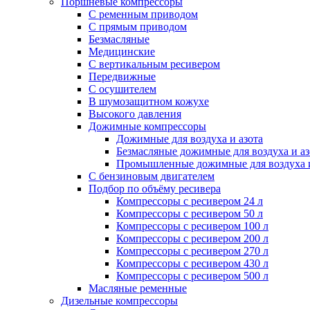
Поршневые компрессоры
С ременным приводом
С прямым приводом
Безмасляные
Медицинские
С вертикальным ресивером
Передвижные
С осушителем
В шумозащитном кожухе
Высокого давления
Дожимные компрессоры
Дожимные для воздуха и азота
Безмасляные дожимные для воздуха и аз
Промышленные дожимные для воздуха и
С бензиновым двигателем
Подбор по объёму ресивера
Компрессоры с ресивером 24 л
Компрессоры с ресивером 50 л
Компрессоры с ресивером 100 л
Компрессоры с ресивером 200 л
Компрессоры с ресивером 270 л
Компрессоры с ресивером 430 л
Компрессоры с ресивером 500 л
Масляные ременные
Дизельные компрессоры