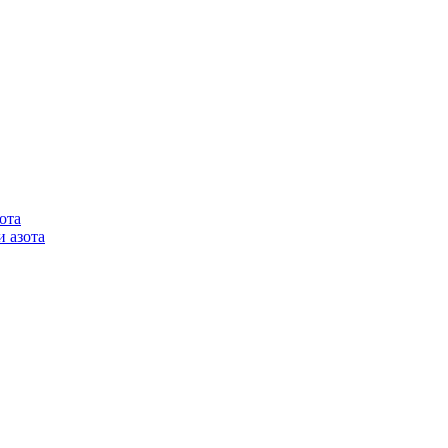
ота
 азота