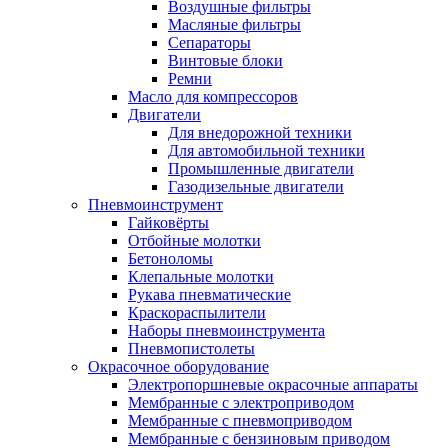
Воздушные фильтры
Масляные фильтры
Сепараторы
Винтовые блоки
Ремни
Масло для компрессоров
Двигатели
Для внедорожной техники
Для автомобильной техники
Промышленные двигатели
Газодизельные двигатели
Пневмоинструмент
Гайковёрты
Отбойные молотки
Бетоноломы
Клепальные молотки
Рукава пневматические
Краскораспылители
Наборы пневмоинструмента
Пневмопистолеты
Окрасочное оборудование
Электропоршневые окрасочные аппараты
Мембранные с электроприводом
Мембранные с пневмоприводом
Мембранные с бензиновым приводом