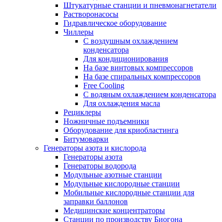
Штукатурные станции и пневмонагнетатели
Растворонасосы
Гидравлическое оборудование
Чиллеры
С воздушным охлаждением
конденсатора
Для кондиционирования
На базе винтовых компрессоров
На базе спиральных компрессоров
Free Cooling
С водяным охлаждением конденсатора
Для охлаждения масла
Рециклеры
Ножничные подъемники
Оборудование для криобластинга
Битумоварки
Генераторы азота и кислорода
Генераторы азота
Генераторы водорода
Модульные азотные станции
Модульные кислородные станции
Мобильные кислородные станции для
заправки баллонов
Медицинские концентраторы
Станции по производству Биогона