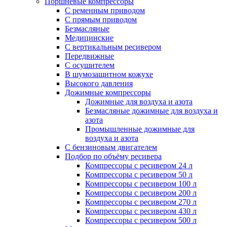
Поршневые компрессоры
С ременным приводом
С прямым приводом
Безмасляные
Медицинские
С вертикальным ресивером
Передвижные
С осушителем
В шумозащитном кожухе
Высокого давления
Дожимные компрессоры
Дожимные для воздуха и азота
Безмасляные дожимные для воздуха и
азота
Промышленные дожимные для
воздуха и азота
С бензиновым двигателем
Подбор по объёму ресивера
Компрессоры с ресивером 24 л
Компрессоры с ресивером 50 л
Компрессоры с ресивером 100 л
Компрессоры с ресивером 200 л
Компрессоры с ресивером 270 л
Компрессоры с ресивером 430 л
Компрессоры с ресивером 500 л