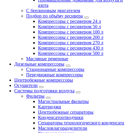
азота
С бензиновым двигателем
Подбор по объёму ресивера
Компрессоры с ресивером 24 л
Компрессоры с ресивером 50 л
Компрессоры с ресивером 100 л
Компрессоры с ресивером 200 л
Компрессоры с ресивером 270 л
Компрессоры с ресивером 430 л
Компрессоры с ресивером 500 л
Масляные ременные
Дизельные компрессоры
Стационарные компрессоры
Передвижные компрессоры
Центробежные компрессоры
Осушители
Системы подготовки воздуха
Фильтры
Магистральные фильтры
Картриджи
Центробежные сепараторы
Конденсатоотводчики
Сепараторы технологического конденсата
Масловлагоразделители