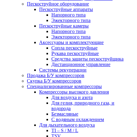
Пескоструйное оборудование
Пескоструйные аппараты
Напорного типа
Эжекторного типа
Пескоструйные камеры
Напорного типа
Эжекторного типа
Аксессуары и комплектующие
Сопла пескоструйные
Рукава пескоструйные
Средства защиты пескоструйщика
Дистанционное управление
Системы рекуперации
Продажа Б/У компрессоров
Скупка Б/У компрессоров
Специализированные компрессоры
Компрессоры высокого давления
Для воздуха и азота
Для гелия, природного газа, и
водорода
Безмасляные
С водяным охлаждением
Для дыхательного воздуха
TI – S / M / L
TSV