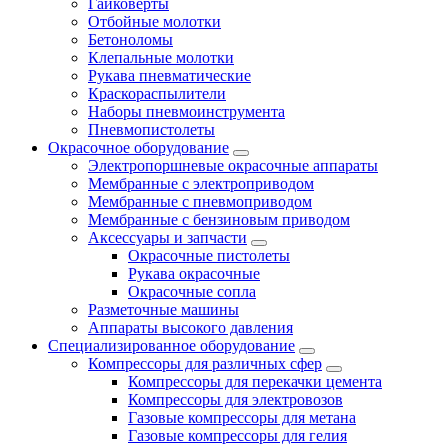
Гайковёрты
Отбойные молотки
Бетоноломы
Клепальные молотки
Рукава пневматические
Краскораспылители
Наборы пневмоинструмента
Пневмопистолеты
Окрасочное оборудование
Электропоршневые окрасочные аппараты
Мембранные с электроприводом
Мембранные с пневмоприводом
Мембранные с бензиновым приводом
Аксессуары и запчасти
Окрасочные пистолеты
Рукава окрасочные
Окрасочные сопла
Разметочные машины
Аппараты высокого давления
Специализированное оборудование
Компрессоры для различных сфер
Компрессоры для перекачки цемента
Компрессоры для электровозов
Газовые компрессоры для метана
Газовые компрессоры для гелия