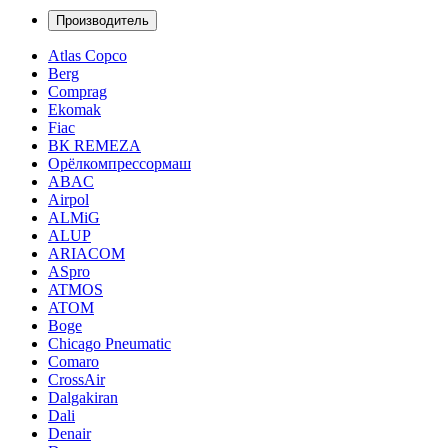
Производитель
Atlas Copco
Berg
Comprag
Ekomak
Fiac
ВК REMEZA
Орёлкомпрессормаш
ABAC
Airpol
ALMiG
ALUP
ARIACOM
ASpro
ATMOS
ATOM
Boge
Chicago Pneumatic
Comaro
CrossAir
Dalgakiran
Dali
Denair