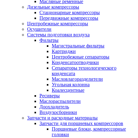
Масляные ременные
Дизельные компрессоры
Стационарные компрессоры
Передвижные компрессоры
Центробежные компрессоры
Осушители
Системы подготовки воздуха
Фильтры
Магистральные фильтры
Картриджи
Центробежные сепараторы
Конденсатоотводчики
Сепараторы технологического
конденсата
Масловлагоразделители
Угольная колонна
Коалесцентные
Ресиверы
Маслораспылители
Доохладитель
Воздухосборники
Запчасти и расходные материалы
Запчасти для поршневых компрессоров
Поршневые блоки, компрессорные
головки