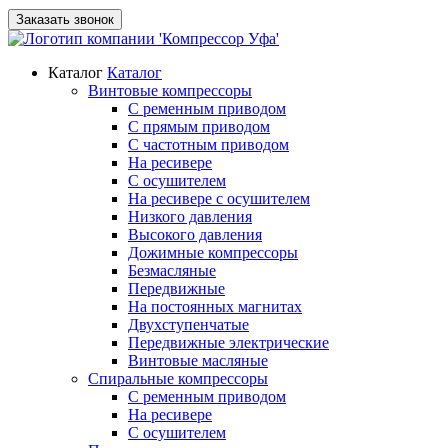
Заказать звонок
Каталог
Каталог
Винтовые компрессоры
С ременным приводом
С прямым приводом
С частотным приводом
На ресивере
С осушителем
На ресивере с осушителем
Низкого давления
Высокого давления
Дожимные компрессоры
Безмасляные
Передвижные
На постоянных магнитах
Двухступенчатые
Передвижные электрические
Винтовые масляные
Спиральные компрессоры
С ременным приводом
На ресивере
С осушителем