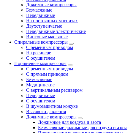
Дожимные компрессоры
Безмасляные
Передвижные
На постоянных магнитах
Двухступенчатые
Передвижные электрические
Винтовые масляные
Спиральные компрессоры
С ременным приводом
На ресивере
С осушителем
Поршневые компрессоры
С ременным приводом
С прямым приводом
Безмасляные
Медицинские
С вертикальным ресивером
Передвижные
С осушителем
В шумозащитном кожухе
Высокого давления
Дожимные компрессоры
Дожимные для воздуха и азота
Безмасляные дожимные для воздуха и азота
Промышленные дожимные для воздуха и