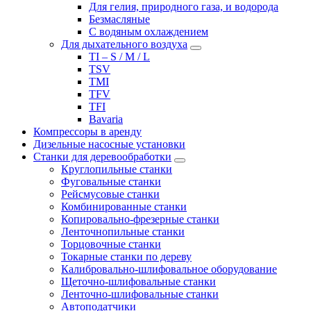
Для гелия, природного газа, и водорода
Безмасляные
С водяным охлаждением
Для дыхательного воздуха
TI – S / M / L
TSV
TMI
TFV
TFI
Bavaria
Компрессоры в аренду
Дизельные насосные установки
Станки для деревообработки
Круглопильные станки
Фуговальные станки
Рейсмусовые станки
Комбинированные станки
Копировально-фрезерные станки
Ленточнопильные станки
Торцовочные станки
Токарные станки по дереву
Калибровально-шлифовальное оборудование
Щеточно-шлифовальные станки
Ленточно-шлифовальные станки
Автоподатчики