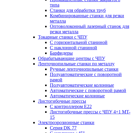
типа
Станки для обработки труб
Комбинированные станки для резки
металла
Оптоволоконный лазерный станок для
резки металла
Токарные станки с ЧПУ
С горизонтальной станиной
С наклонной станиной
Барфидеры
Обрабатывающие центры с ЧПУ
Ленточнопильные станки по металлу
Ручные ленточнопильные станки
Полуавтоматические с поворотной
рамой
Полуавтоматические колонные
Автоматические с поворотной рамой
Автоматические колонные
Листогибочные прессы
С контроллером E22
Листогибочные прессы с ЧПУ 4+1 MT-
15
Электроэрозионные станки
Серия DK 77