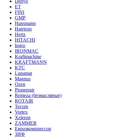
Denyo
ET
FINI
GMP
Hansmann
Harrison
Hertz
HITACHI
Ingro
IRONMAC
Kraftmachine
KRAFTMANN
KTC
Lupamat
Magnus
Ozen
Pioneerair
Remeza (безмасляные)
ROTAIR
Tecom
Vortex
Xeleron
ZAMMER
Евразкомпрессор
ЗИФ