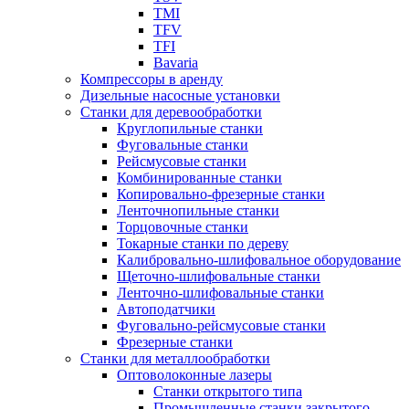
TMI
TFV
TFI
Bavaria
Компрессоры в аренду
Дизельные насосные установки
Станки для деревообработки
Круглопильные станки
Фуговальные станки
Рейсмусовые станки
Комбинированные станки
Копировально-фрезерные станки
Ленточнопильные станки
Торцовочные станки
Токарные станки по дереву
Калибровально-шлифовальное оборудование
Щеточно-шлифовальные станки
Ленточно-шлифовальные станки
Автоподатчики
Фуговально-рейсмусовые станки
Фрезерные станки
Станки для металлообработки
Оптоволоконные лазеры
Станки открытого типа
Промышленные станки закрытого