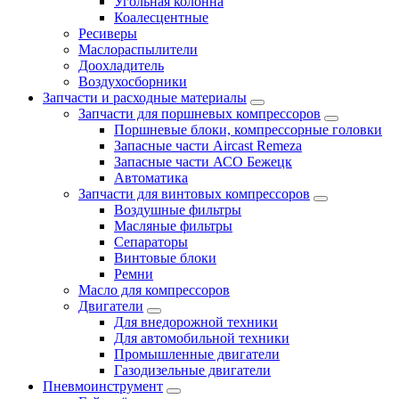
Угольная колонна
Коалесцентные
Ресиверы
Маслораспылители
Доохладитель
Воздухосборники
Запчасти и расходные материалы
Запчасти для поршневых компрессоров
Поршневые блоки, компрессорные головки
Запасные части Aircast Remeza
Запасные части АСО Бежецк
Автоматика
Запчасти для винтовых компрессоров
Воздушные фильтры
Масляные фильтры
Сепараторы
Винтовые блоки
Ремни
Масло для компрессоров
Двигатели
Для внедорожной техники
Для автомобильной техники
Промышленные двигатели
Газодизельные двигатели
Пневмоинструмент