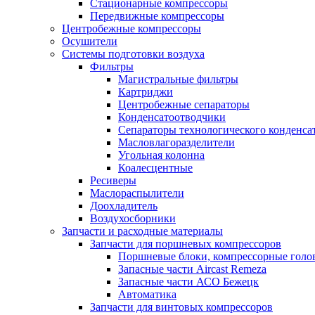
Стационарные компрессоры
Передвижные компрессоры
Центробежные компрессоры
Осушители
Системы подготовки воздуха
Фильтры
Магистральные фильтры
Картриджи
Центробежные сепараторы
Конденсатоотводчики
Сепараторы технологического конденса
Масловлагоразделители
Угольная колонна
Коалесцентные
Ресиверы
Маслораспылители
Доохладитель
Воздухосборники
Запчасти и расходные материалы
Запчасти для поршневых компрессоров
Поршневые блоки, компрессорные голо
Запасные части Aircast Remeza
Запасные части АСО Бежецк
Автоматика
Запчасти для винтовых компрессоров