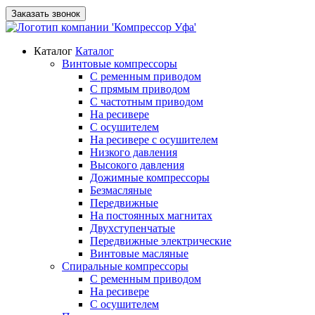
Заказать звонок
Каталог
Каталог
Винтовые компрессоры
С ременным приводом
С прямым приводом
С частотным приводом
На ресивере
С осушителем
На ресивере с осушителем
Низкого давления
Высокого давления
Дожимные компрессоры
Безмасляные
Передвижные
На постоянных магнитах
Двухступенчатые
Передвижные электрические
Винтовые масляные
Спиральные компрессоры
С ременным приводом
На ресивере
С осушителем