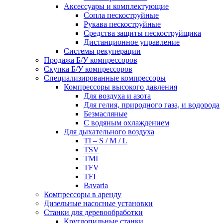
Аксессуары и комплектующие
Сопла пескоструйные
Рукава пескоструйные
Средства защиты пескоструйщика
Дистанционное управление
Системы рекуперации
Продажа Б/У компрессоров
Скупка Б/У компрессоров
Специализированные компрессоры
Компрессоры высокого давления
Для воздуха и азота
Для гелия, природного газа, и водорода
Безмасляные
С водяным охлаждением
Для дыхательного воздуха
TI – S / M / L
TSV
TMI
TFV
TFI
Bavaria
Компрессоры в аренду
Дизельные насосные установки
Станки для деревообработки
Круглопильные станки