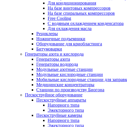
Для кондиционирования
На базе винтовых компрессоров
На базе спиральных компрессоров
Free Cooling
С водяным охлаждением конденсатора
Для охлаждения масла
Рециклеры
Ножничные подъемники
Оборудование для криобластинга
Битумоварки
Генераторы азота и кислорода
Генераторы азота
Генераторы водорода
Модульные азотные станции
Модульные кислородные станции
Мобильные кислородные станции для заправк
Медицинские концентраторы
Станции по производству Биогона
Пескоструйное оборудование
Пескоструйные аппараты
Напорного типа
Эжекторного типа
Пескоструйные камеры
Напорного типа
Эжекторного типа