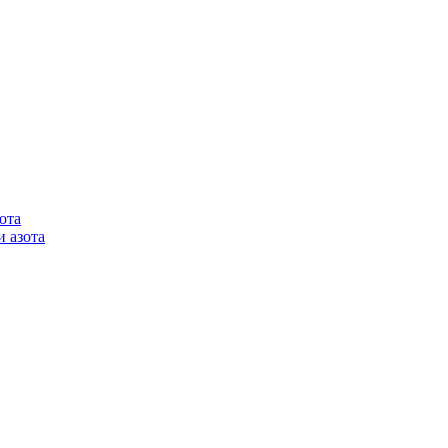
ота
 азота