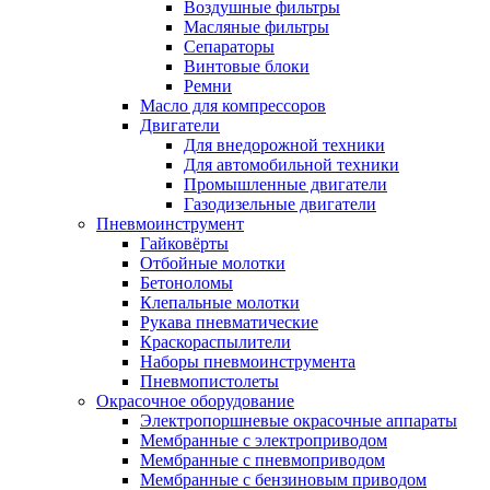
Воздушные фильтры
Масляные фильтры
Сепараторы
Винтовые блоки
Ремни
Масло для компрессоров
Двигатели
Для внедорожной техники
Для автомобильной техники
Промышленные двигатели
Газодизельные двигатели
Пневмоинструмент
Гайковёрты
Отбойные молотки
Бетоноломы
Клепальные молотки
Рукава пневматические
Краскораспылители
Наборы пневмоинструмента
Пневмопистолеты
Окрасочное оборудование
Электропоршневые окрасочные аппараты
Мембранные с электроприводом
Мембранные с пневмоприводом
Мембранные с бензиновым приводом