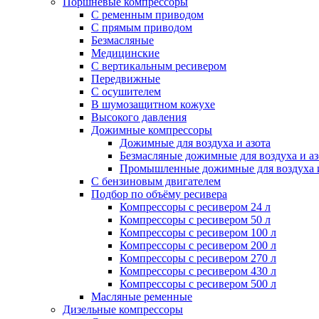
Поршневые компрессоры
С ременным приводом
С прямым приводом
Безмасляные
Медицинские
С вертикальным ресивером
Передвижные
С осушителем
В шумозащитном кожухе
Высокого давления
Дожимные компрессоры
Дожимные для воздуха и азота
Безмасляные дожимные для воздуха и аз
Промышленные дожимные для воздуха и
С бензиновым двигателем
Подбор по объёму ресивера
Компрессоры с ресивером 24 л
Компрессоры с ресивером 50 л
Компрессоры с ресивером 100 л
Компрессоры с ресивером 200 л
Компрессоры с ресивером 270 л
Компрессоры с ресивером 430 л
Компрессоры с ресивером 500 л
Масляные ременные
Дизельные компрессоры