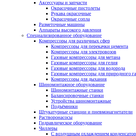
Аксессуары и запчасти
Окрасочные пистолеты
Рукава окрасочные
Окрасочные сопла
Разметочные машины
Аппараты высокого давления
Специализированное оборудование
Компрессоры для различных сфер
Компрессоры для перекачки цемента
Компрессоры для электровозов
Газовые компрессоры для метана
Газовые компрессоры для гелия
Газовые компрессоры для водорода
Газовые компрессоры для природного га
Компрессоры для дыхания
Шиномонтажное оборудование
Шиномонтажные станки
Балансировочные станки
Устройства шиномонтажные
Подъёмники
Штукатурные станции и пневмонагнетатели
Растворонасосы
Гидравлическое оборудование
Чиллеры
С воздушным охлаждением конденсатор