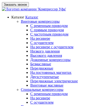
Заказать звонок
Каталог
Каталог
Винтовые компрессоры
С ременным приводом
С прямым приводом
С частотным приводом
На ресивере
С осушителем
На ресивере с осушителем
Низкого давления
Высокого давления
Дожимные компрессоры
Безмасляные
Передвижные
На постоянных магнитах
Двухступенчатые
Передвижные электрические
Винтовые масляные
Спиральные компрессоры
С ременным приводом
На ресивере
С осушителем