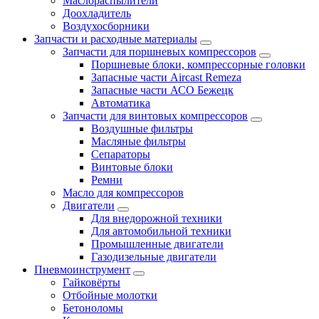
Маслораспылители
Доохладитель
Воздухосборники
Запчасти и расходные материалы
Запчасти для поршневых компрессоров
Поршневые блоки, компрессорные головки
Запасные части Aircast Remeza
Запасные части АСО Бежецк
Автоматика
Запчасти для винтовых компрессоров
Воздушные фильтры
Масляные фильтры
Сепараторы
Винтовые блоки
Ремни
Масло для компрессоров
Двигатели
Для внедорожной техники
Для автомобильной техники
Промышленные двигатели
Газодизельные двигатели
Пневмоинструмент
Гайковёрты
Отбойные молотки
Бетоноломы