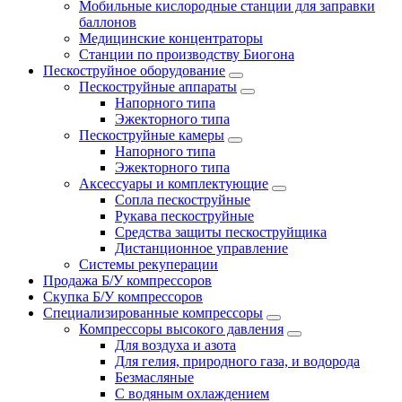
Мобильные кислородные станции для заправки
баллонов
Медицинские концентраторы
Станции по производству Биогона
Пескоструйное оборудование
Пескоструйные аппараты
Напорного типа
Эжекторного типа
Пескоструйные камеры
Напорного типа
Эжекторного типа
Аксессуары и комплектующие
Сопла пескоструйные
Рукава пескоструйные
Средства защиты пескоструйщика
Дистанционное управление
Системы рекуперации
Продажа Б/У компрессоров
Скупка Б/У компрессоров
Специализированные компрессоры
Компрессоры высокого давления
Для воздуха и азота
Для гелия, природного газа, и водорода
Безмасляные
С водяным охлаждением