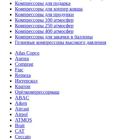
Компрессоры для подарка
Компрессоры для хоппер ковша
Компрессоры для продувки
Компрессоры 100 атмосфер
Компрессоры 250 атмосфер
Компрессоры 400 атмосфер
Компрессоры для закачки в баллоны
Гелиевые компрессоры высокого давления
Atlas Copco
Aurora
Comprag
Fiac
Remeza
Интерскол
Кратон
Орёлкомпрессормаш
ABAC
Aiken
Aircast
Airpol
ATMOS
Brait
CAT
Ceccato