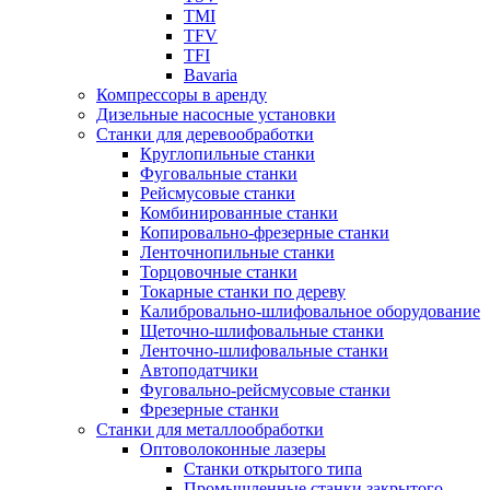
TMI
TFV
TFI
Bavaria
Компрессоры в аренду
Дизельные насосные установки
Станки для деревообработки
Круглопильные станки
Фуговальные станки
Рейсмусовые станки
Комбинированные станки
Копировально-фрезерные станки
Ленточнопильные станки
Торцовочные станки
Токарные станки по дереву
Калибровально-шлифовальное оборудование
Щеточно-шлифовальные станки
Ленточно-шлифовальные станки
Автоподатчики
Фуговально-рейсмусовые станки
Фрезерные станки
Станки для металлообработки
Оптоволоконные лазеры
Станки открытого типа
Промышленные станки закрытого