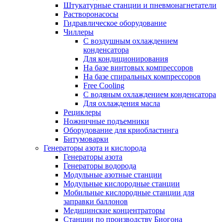
Штукатурные станции и пневмонагнетатели
Растворонасосы
Гидравлическое оборудование
Чиллеры
С воздушным охлаждением
конденсатора
Для кондиционирования
На базе винтовых компрессоров
На базе спиральных компрессоров
Free Cooling
С водяным охлаждением конденсатора
Для охлаждения масла
Рециклеры
Ножничные подъемники
Оборудование для криобластинга
Битумоварки
Генераторы азота и кислорода
Генераторы азота
Генераторы водорода
Модульные азотные станции
Модульные кислородные станции
Мобильные кислородные станции для
заправки баллонов
Медицинские концентраторы
Станции по производству Биогона