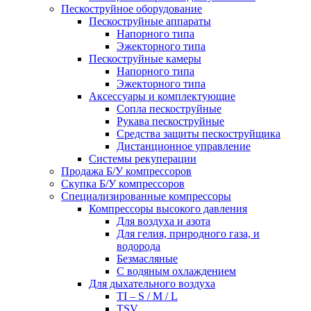
Пескоструйное оборудование
Пескоструйные аппараты
Напорного типа
Эжекторного типа
Пескоструйные камеры
Напорного типа
Эжекторного типа
Аксессуары и комплектующие
Сопла пескоструйные
Рукава пескоструйные
Средства защиты пескоструйщика
Дистанционное управление
Системы рекуперации
Продажа Б/У компрессоров
Скупка Б/У компрессоров
Специализированные компрессоры
Компрессоры высокого давления
Для воздуха и азота
Для гелия, природного газа, и
водорода
Безмасляные
С водяным охлаждением
Для дыхательного воздуха
TI – S / M / L
TSV