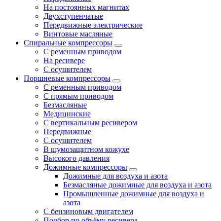
На постоянных магнитах
Двухступенчатые
Передвижные электрические
Винтовые масляные
Спиральные компрессоры
С ременным приводом
На ресивере
С осушителем
Поршневые компрессоры
С ременным приводом
С прямым приводом
Безмасляные
Медицинские
С вертикальным ресивером
Передвижные
С осушителем
В шумозащитном кожухе
Высокого давления
Дожимные компрессоры
Дожимные для воздуха и азота
Безмасляные дожимные для воздуха и азота
Промышленные дожимные для воздуха и
азота
С бензиновым двигателем
Подбор по объёму ресивера