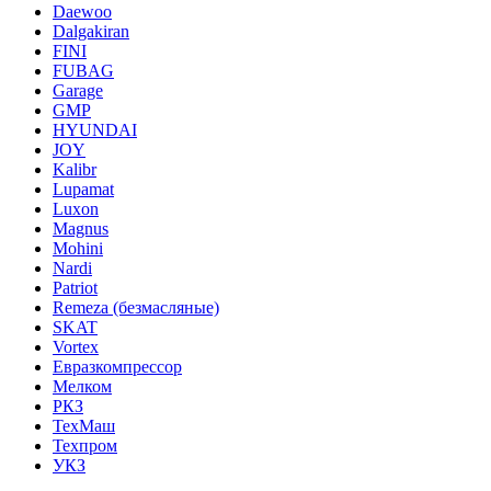
Daewoo
Dalgakiran
FINI
FUBAG
Garage
GMP
HYUNDAI
JOY
Kalibr
Lupamat
Luxon
Magnus
Mohini
Nardi
Patriot
Remeza (безмасляные)
SKAT
Vortex
Евразкомпрессор
Мелком
РКЗ
ТехМаш
Техпром
УКЗ