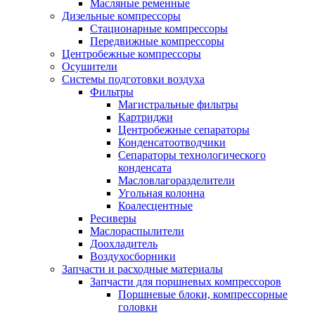
Масляные ременные
Дизельные компрессоры
Стационарные компрессоры
Передвижные компрессоры
Центробежные компрессоры
Осушители
Системы подготовки воздуха
Фильтры
Магистральные фильтры
Картриджи
Центробежные сепараторы
Конденсатоотводчики
Сепараторы технологического
конденсата
Масловлагоразделители
Угольная колонна
Коалесцентные
Ресиверы
Маслораспылители
Доохладитель
Воздухосборники
Запчасти и расходные материалы
Запчасти для поршневых компрессоров
Поршневые блоки, компрессорные
головки