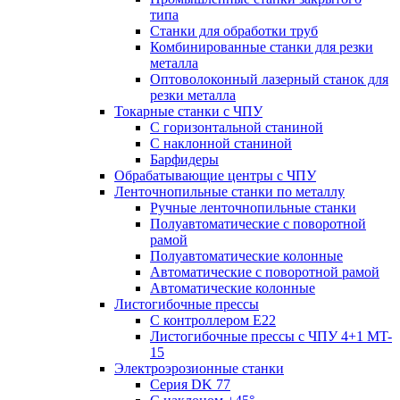
типа
Станки для обработки труб
Комбинированные станки для резки
металла
Оптоволоконный лазерный станок для
резки металла
Токарные станки с ЧПУ
С горизонтальной станиной
С наклонной станиной
Барфидеры
Обрабатывающие центры с ЧПУ
Ленточнопильные станки по металлу
Ручные ленточнопильные станки
Полуавтоматические с поворотной
рамой
Полуавтоматические колонные
Автоматические с поворотной рамой
Автоматические колонные
Листогибочные прессы
С контроллером E22
Листогибочные прессы с ЧПУ 4+1 MT-
15
Электроэрозионные станки
Серия DK 77