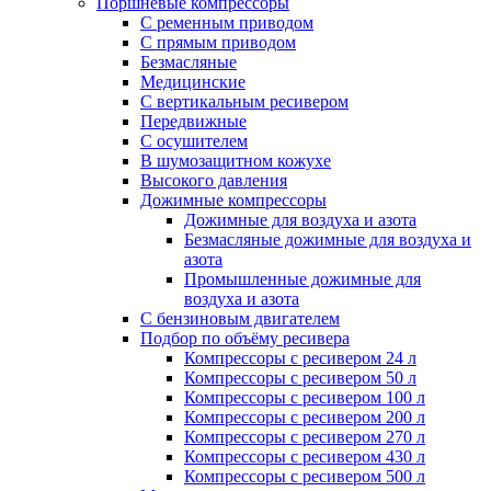
Поршневые компрессоры
С ременным приводом
С прямым приводом
Безмасляные
Медицинские
С вертикальным ресивером
Передвижные
С осушителем
В шумозащитном кожухе
Высокого давления
Дожимные компрессоры
Дожимные для воздуха и азота
Безмасляные дожимные для воздуха и
азота
Промышленные дожимные для
воздуха и азота
С бензиновым двигателем
Подбор по объёму ресивера
Компрессоры с ресивером 24 л
Компрессоры с ресивером 50 л
Компрессоры с ресивером 100 л
Компрессоры с ресивером 200 л
Компрессоры с ресивером 270 л
Компрессоры с ресивером 430 л
Компрессоры с ресивером 500 л