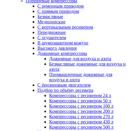
Поршневые компрессоры
С ременным приводом
С прямым приводом
Безмасляные
Медицинские
С вертикальным ресивером
Передвижные
С осушителем
В шумозащитном кожухе
Высокого давления
Дожимные компрессоры
Дожимные для воздуха и азота
Безмасляные дожимные для воздуха и
азота
Промышленные дожимные для
воздуха и азота
С бензиновым двигателем
Подбор по объёму ресивера
Компрессоры с ресивером 24 л
Компрессоры с ресивером 50 л
Компрессоры с ресивером 100 л
Компрессоры с ресивером 200 л
Компрессоры с ресивером 270 л
Компрессоры с ресивером 430 л
Компрессоры с ресивером 500 л