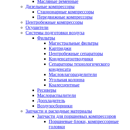
Масляные ременные
Дизельные компрессоры
Стационарные компрессоры
Передвижные компрессоры
Центробежные компрессоры
Осушители
Системы подготовки воздуха
Фильтры
Магистральные фильтры
Картриджи
Центробежные сепараторы
Конденсатоотводчики
Сепараторы технологического
конденсата
Масловлагоразделители
Угольная колонна
Коалесцентные
Ресиверы
Маслораспылители
Доохладитель
Воздухосборники
Запчасти и расходные материалы
Запчасти для поршневых компрессоров
Поршневые блоки, компрессорные
головки