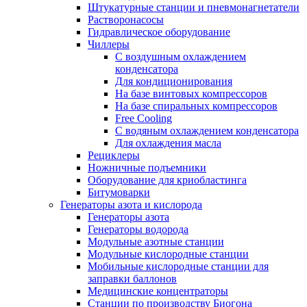
Штукатурные станции и пневмонагнетатели
Растворонасосы
Гидравлическое оборудование
Чиллеры
С воздушным охлаждением
конденсатора
Для кондиционирования
На базе винтовых компрессоров
На базе спиральных компрессоров
Free Cooling
С водяным охлаждением конденсатора
Для охлаждения масла
Рециклеры
Ножничные подъемники
Оборудование для криобластинга
Битумоварки
Генераторы азота и кислорода
Генераторы азота
Генераторы водорода
Модульные азотные станции
Модульные кислородные станции
Мобильные кислородные станции для
заправки баллонов
Медицинские концентраторы
Станции по производству Биогона