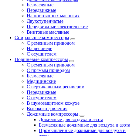
Безмасляные
Передвижные
На постоянных магнитах
Двухступенчатые
Передвижные электрические
Винтовые масляные
Спиральные компрессоры
С ременным приводом
На ресивере
С осушителем
Поршневые компрессоры
С ременным приводом
С прямым приводом
Безмасляные
Медицинские
С вертикальным ресивером
Передвижные
С осушителем
В шумозащитном кожухе
Высокого давления
Дожимные компрессоры
Дожимные для воздуха и азота
Безмасляные дожимные для воздуха и азота
Промышленные дожимные для воздуха и
азота