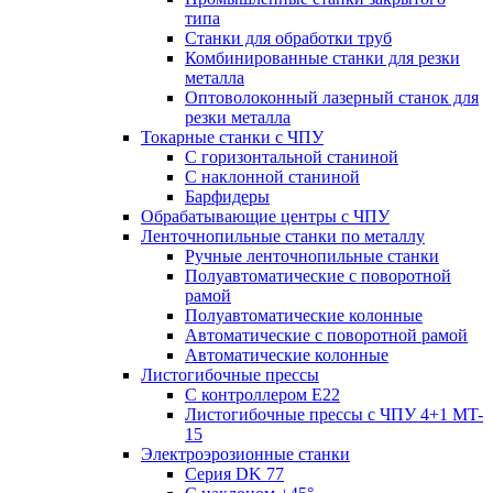
типа
Станки для обработки труб
Комбинированные станки для резки
металла
Оптоволоконный лазерный станок для
резки металла
Токарные станки с ЧПУ
С горизонтальной станиной
С наклонной станиной
Барфидеры
Обрабатывающие центры с ЧПУ
Ленточнопильные станки по металлу
Ручные ленточнопильные станки
Полуавтоматические с поворотной
рамой
Полуавтоматические колонные
Автоматические с поворотной рамой
Автоматические колонные
Листогибочные прессы
С контроллером E22
Листогибочные прессы с ЧПУ 4+1 MT-
15
Электроэрозионные станки
Серия DK 77