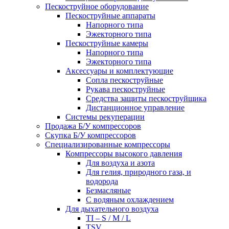
Пескоструйное оборудование
Пескоструйные аппараты
Напорного типа
Эжекторного типа
Пескоструйные камеры
Напорного типа
Эжекторного типа
Аксессуары и комплектующие
Сопла пескоструйные
Рукава пескоструйные
Средства защиты пескоструйщика
Дистанционное управление
Системы рекуперации
Продажа Б/У компрессоров
Скупка Б/У компрессоров
Специализированные компрессоры
Компрессоры высокого давления
Для воздуха и азота
Для гелия, природного газа, и
водорода
Безмасляные
С водяным охлаждением
Для дыхательного воздуха
TI – S / M / L
TSV