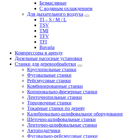
Безмасляные
С водяным охлаждением
Для дыхательного воздуха
TI – S / M / L
TSV
TMI
TFV
TFI
Bavaria
Компрессоры в аренду
Дизельные насосные установки
Станки для деревообработки
Круглопильные станки
Фуговальные станки
Рейсмусовые станки
Комбинированные станки
Копировально-фрезерные станки
Ленточнопильные станки
Торцовочные станки
Токарные станки по дереву
Калибровально-шлифовальное оборудование
Щеточно-шлифовальные станки
Ленточно-шлифовальные станки
Автоподатчики
Фуговально-рейсмусовые станки