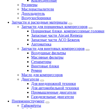
Коалесцентные
Ресиверы
Маслораспылители
Доохладитель
Воздухосборники
Запчасти и расходные материалы
Запчасти для поршневых компрессоров
Поршневые блоки, компрессорные головки
Запасные части Aircast Remeza
Запасные части АСО Бежецк
Автоматика
Запчасти для винтовых компрессоров
Воздушные фильтры
Масляные фильтры
Сепараторы
Винтовые блоки
Ремни
Масло для компрессоров
Двигатели
Для внедорожной техники
Для автомобильной техники
Промышленные двигатели
Газодизельные двигатели
Пневмоинструмент
Гайковёрты