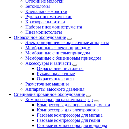
Отбойные молотки
Бетоноломы
Клепальные молотки
Рукава пневматические
Краскораспылители
Наборы пневмоинструмента
Пневмопистолеты
Окрасочное оборудование
Электропоршневые окрасочные аппараты
Мембранные с электроприводом
Мембранные с пневмоприводом
Мембранные с бензиновым приводом
Аксессуары и запчасти
Окрасочные пистолеты
Рукава окрасочные
Окрасочные сопла
Разметочные машины
Аппараты высокого давления
Специализированное оборудование
Компрессоры для различных сфер
Компрессоры для перекачки цемента
Компрессоры для электровозов
Газовые компрессоры для метана
Газовые компрессоры для гелия
Газовые компрессоры для водорода