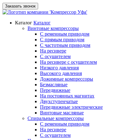
Заказать звонок
Каталог
Каталог
Винтовые компрессоры
С ременным приводом
С прямым приводом
С частотным приводом
На ресивере
С осушителем
На ресивере с осушителем
Низкого давления
Высокого давления
Дожимные компрессоры
Безмасляные
Передвижные
На постоянных магнитах
Двухступенчатые
Передвижные электрические
Винтовые масляные
Спиральные компрессоры
С ременным приводом
На ресивере
С осушителем