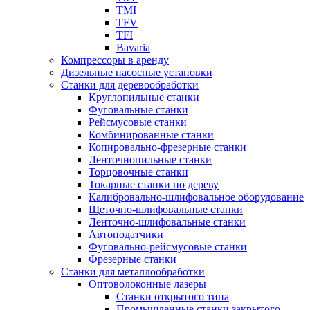
TMI
TFV
TFI
Bavaria
Компрессоры в аренду
Дизельные насосные установки
Станки для деревообработки
Круглопильные станки
Фуговальные станки
Рейсмусовые станки
Комбинированные станки
Копировально-фрезерные станки
Ленточнопильные станки
Торцовочные станки
Токарные станки по дереву
Калибровально-шлифовальное оборудование
Щеточно-шлифовальные станки
Ленточно-шлифовальные станки
Автоподатчики
Фуговально-рейсмусовые станки
Фрезерные станки
Станки для металлообработки
Оптоволоконные лазеры
Станки открытого типа
Промышленные станки закрытого