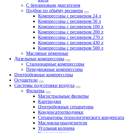
С бензиновым двигателем
Подбор по объёму ресивера
Компрессоры с ресивером 24 л
Компрессоры с ресивером 50 л
Компрессоры с ресивером 100 л
Компрессоры с ресивером 200 л
Компрессоры с ресивером 270 л
Компрессоры с ресивером 430 л
Компрессоры с ресивером 500 л
Масляные ременные
Дизельные компрессоры
Стационарные компрессоры
Передвижные компрессоры
Центробежные компрессоры
Осушители
Системы подготовки воздуха
Фильтры
Магистральные фильтры
Картриджи
Центробежные сепараторы
Конденсатоотводчики
Сепараторы технологического конденсата
Масловлагоразделители
Угольная колонна